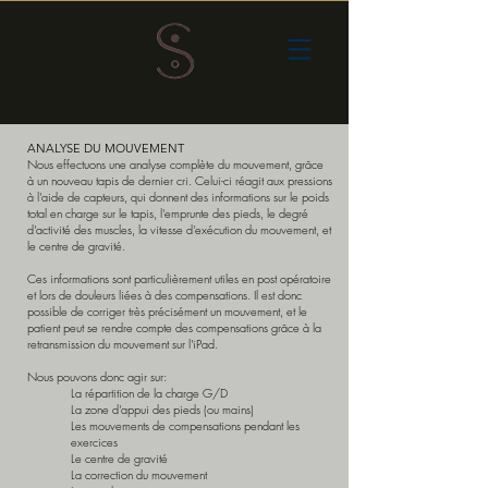
ANALYSE DU MOUVEMENT
Nous effectuons une analyse complète du mouvement, grâce
à un nouveau tapis de dernier cri. Celui-ci réagit aux pressions
à
l'aide de capteurs, qui donnent des informations sur le poids
total en charge sur le tapis, l'emprunte des pieds, le degré
d'activité des muscles, la vitesse d'exécution du mouvement, et
le centre de gravité.
Ces informations sont particulièrement utiles en post opératoire
et lors de douleurs liées à des compensations. Il est donc
possible de corriger très précisément un mouvement, et le
patient peut se rendre compte des compensations grâce à la
retransmission du mouvement sur
l'iPad.
Nous pouvons donc agir sur:
​La répartition de la charge G/D
La zone d'appui des pieds (ou mains)
Les mouvements de compensations pendant les
exercices
Le centre de gravité
La correction du mouvement